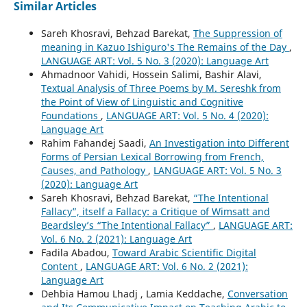
Similar Articles
Sareh Khosravi, Behzad Barekat,
The Suppression of
meaning in Kazuo Ishiguro's The Remains of the Day
,
LANGUAGE ART: Vol. 5 No. 3 (2020): Language Art
Ahmadnoor Vahidi, Hossein Salimi, Bashir Alavi,
Textual Analysis of Three Poems by M. Sereshk from
the Point of View of Linguistic and Cognitive
Foundations
,
LANGUAGE ART: Vol. 5 No. 4 (2020):
Language Art
Rahim Fahandej Saadi,
An Investigation into Different
Forms of Persian Lexical Borrowing from French,
Causes, and Pathology
,
LANGUAGE ART: Vol. 5 No. 3
(2020): Language Art
Sareh Khosravi, Behzad Barekat,
“The Intentional
Fallacy”, itself a Fallacy: a Critique of Wimsatt and
Beardsley’s “The Intentional Fallacy”
,
LANGUAGE ART:
Vol. 6 No. 2 (2021): Language Art
Fadila Abadou,
Toward Arabic Scientific Digital
Content
,
LANGUAGE ART: Vol. 6 No. 2 (2021):
Language Art
Dehbia Hamou Lhadj , Lamia Keddache,
Conversation