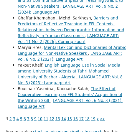
and Its Communicative Impact on Teaching Arabic to
Non-Native Speakers
,
LANGUAGE ART: Vol. 9 No. 2
(2024): Language Art
Ghaffar Khamahani, Mehdi Sarkhosh,
Barriers and
Predictors of Reflective Teaching in EFL Contexts:
Relationships between Demographic Information and
Reflectivity in Iranian Classrooms
,
LANGUAGE ART:
Vol. 11 No. 2 (2026): Coming soon!
Maryia Hres,
Mental Lexicon and Dictionaries of Arabic
Language for Non-Native Speakers
,
LANGUAGE ART:
Vol. 6 No. 2 (2021): Language Art
Yakout Khelf,
English Language Use in Social Media
among University Students at Tahri Mohamed
University of Bechar - Algeria
,
LANGUAGE ART: Vol. 8
No. 3 (2023): Language Art
Bouchair Yasmina , Kaouache Salah,
The Effect of
Cooperative Learning on EFL Students’ Acquisition of
the Writing Skill
,
LANGUAGE ART: Vol. 6 No. 3 (2021):
Language Art
1
2
3
4
5
6
7
8
9
10
11
12
13
14
15
16
17
18
19
>
>>
You may also
start an advanced similarity search
for this